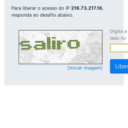
Para liberar o acesso
do IP
216.73.217.16
,
responda ao desafio abaixo.
Digite 
lado no
[trocar imagem]